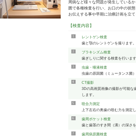
周病など様々な問題が発生しているか
囲で各種検査を行い、お口の中の状態
お伝えする事や早期に治療計画を立て
【検査内容】
レントゲン検査
歯と顎のレントゲンを撮ります
ブラキシズム検査
歯ぎしりに関する検査を行いま
虫歯・唾液検査
虫歯の原因菌（ミュータンス菌
CT撮影
3Dの高画質画像の撮影が可能な
します。
咬合力測定
上下左右の奥歯の咬む力を測定
歯周ポケット検査
歯と歯茎のすき間（溝）の深さ
歯周病原菌検査